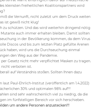
pertenrat warnt eindringlich davor auf medizinische
s kleinsten freiheitlichen Koalitionspartners wird
ug?
omiß die Vernunft, nicht zuletzt um dem Druck weiten
as ist gewiß nicht klug!
ch zu schützen. Und das wird weiterhin dringend nötig
er Mutante auch immer erhalten bleiben. Damit sollten
rchseuchung in der Bevölkerung kommen, da dem Virus
volle Discos und bis zum letzten Platz gefüllte Arenen
lück haben, wird uns die Durchseuchung einmal
fungen den Weg aus der Pandemie.
 per Gesetz nicht mehr verpflichtet Masken zu tragen.
 nicht verboten ist.
berall auf Verständnis stoßen. Sollten Ihnen dazu
en laut Paul-Ehrlich-Institut (veröffentlich am 1.4.2022)
n lächerlichen 30% und optimalen 98% auf!!!
len sind sehr wahrscheinlich viel zu niedrig, da die
en im fünfstelligen Bereich vor sich herschieben.
ilden um andere Personen anzustecken!!!