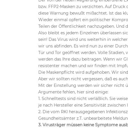
Der von der neuen Regierung einberufene Ex
bzw. FFP2-Masken zu verzichten. Auf Druck de
diese Warnung bewußt mißachtet. Ist das kl
Wieder einmal opfert ein politischer Kompr
Teilen der Öffentlichkeit nachzugeben. Und d
Also bleibt es jedem Einzelnen überlassen si
sein! Das Virus wird uns weiterhin in welch
wir uns abfinden. Es wird nun zu einer Du
Tür und Tor geöffnet werden. Volle Stadien, 
werden das Ihre dazu beitragen. Wenn wir G
resistenter machen und wir finden mit Imp
Die Maskenpflicht wird aufgehoben. Wir sind
Aber wir sollten nicht vergessen, daß es auch
Mit der Einstellung werden wir sicher nicht ü
Argumente fehlen, hier sind einige:
1. Schnelltests sind nicht verläßlich. Sie weis
je nach Hersteller eine Sensitivität zwische
2. Die vom RKI herausgegebenen Infektionszah
Gesundheitsämter z.T. unbearbeitete Meldung
3. Virusträger müssen keine Symptome ausb